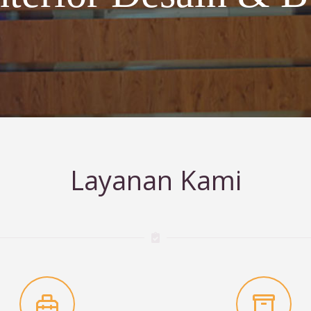
Layanan Kami