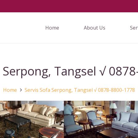
Home
About Us
Ser
a Serpong, Tangsel √ 087
Home
Servis Sofa Serpong, Tangsel √ 0878-8800-1778