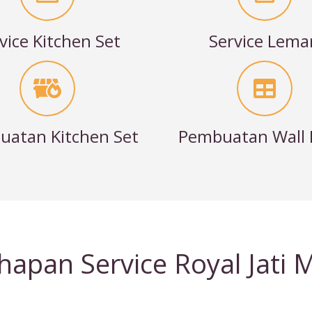
vice Kitchen Set
Service Lema
atan Kitchen Set
Pembuatan Wall 
hapan Service Royal Jati 