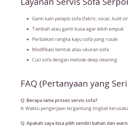
Layanan Servis Sofa Serpo
Ganti kain pelapis sofa (fabric, oscar, kulit sint
Tambah atau ganti busa agar lebih empuk
Perbaikan rangka kayu sofa yang rusak
Modifikasi bentuk atau ukuran sofa
Cuci sofa dengan metode deep cleaning
FAQ (Pertanyaan yang Seri
Q: Berapa lama proses servis sofa?
A: Waktu pengerjaan tergantung tingkat kerusakan 
Q: Apakah saya bisa pilih sendiri bahan dan war