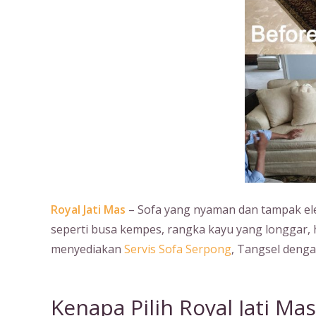
Royal Jati Mas
– Sofa yang nyaman dan tampak ele
seperti busa kempes, rangka kayu yang longgar, h
menyediakan
Servis Sofa Serpong
, Tangsel denga
Kenapa Pilih Royal Jati Mas