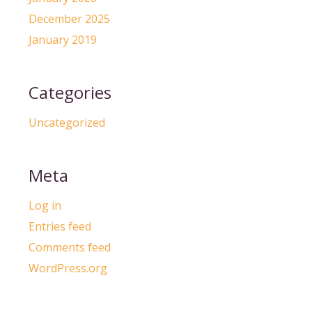
December 2025
January 2019
Categories
Uncategorized
Meta
Log in
Entries feed
Comments feed
WordPress.org