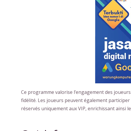
Ce programme valorise l’engagement des joueurs 
fidélité. Les joueurs peuvent également participer
réservés uniquement aux VIP, enrichissant ainsi le