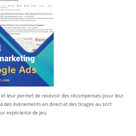
et leur permet de recevoir des récompenses pour leur
 à des événements en direct et des tirages au sort
ur expérience de jeu.