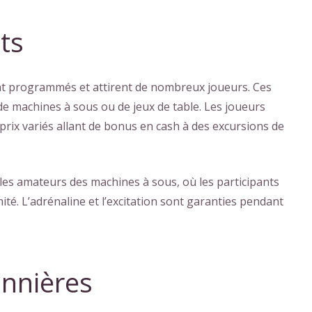
ts
nt programmés et attirent de nombreux joueurs. Ces
e machines à sous ou de jeux de table. Les joueurs
 prix variés allant de bonus en cash à des excursions de
e les amateurs des machines à sous, où les participants
ité. L’adrénaline et l’excitation sont garanties pendant
onnières