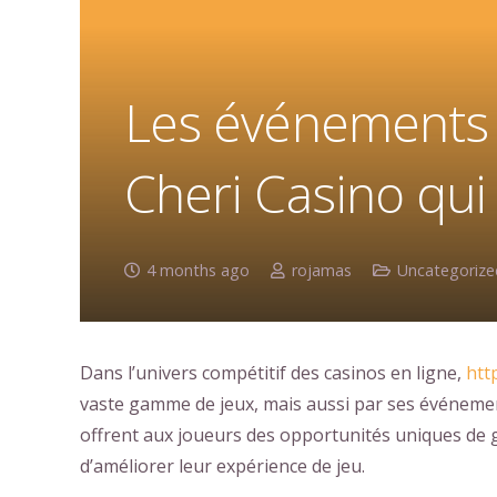
Les événements 
Cheri Casino qui 
4 months ago
rojamas
Uncategorize
Dans l’univers compétitif des casinos en ligne,
htt
vaste gamme de jeux, mais aussi par ses événem
offrent aux joueurs des opportunités uniques de g
d’améliorer leur expérience de jeu.