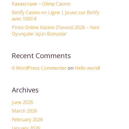
Казахстане – Olimp Casino
Betify Casino en Ligne | Jouez sur Betify
avec 1000 €
Pinco Online Kazino (Пинко) 2026 – Yeni
Oyunçular üçün Bonuslar
Recent Comments
A WordPress Commenter
on
Hello world!
Archives
June 2026
March 2026
February 2026
January 2026