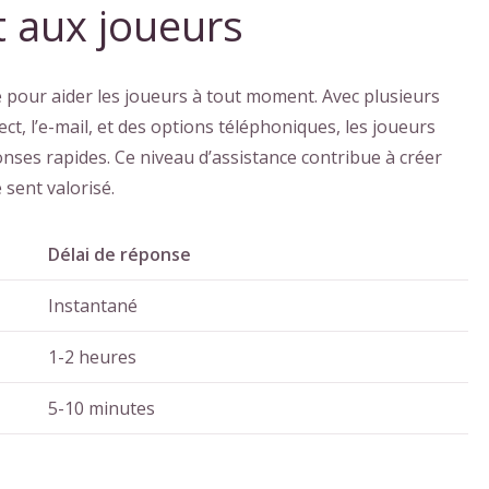
t aux joueurs
e pour aider les joueurs à tout moment. Avec plusieurs
ct, l’e-mail, et des options téléphoniques, les joueurs
nses rapides. Ce niveau d’assistance contribue à créer
sent valorisé.
Délai de réponse
Instantané
1-2 heures
5-10 minutes