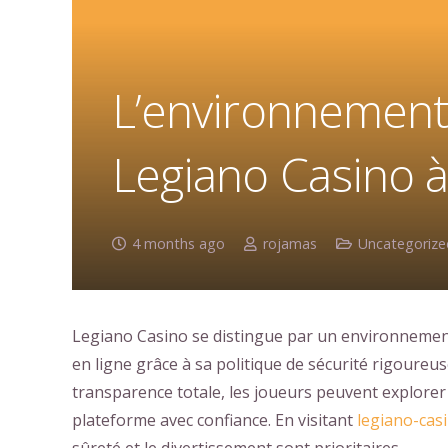
L’environnement
Legiano Casino à
4 months ago
rojamas
Uncategorize
Legiano Casino se distingue par un environnement d
en ligne grâce à sa politique de sécurité rigoureu
transparence totale, les joueurs peuvent explorer 
plateforme avec confiance. En visitant
legiano-cas