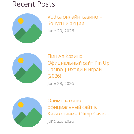
Recent Posts
Vodka онлайн казино –
бонусы и акции
June 29, 2026
Пин Ап Казино –
Официальный сайт Pin Up
Casino | Входи и играй
(2026)
June 29, 2026
Олимп казино
официальный сайт в
Казахстане – Olimp Casino
June 25, 2026