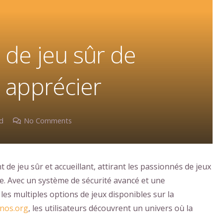
 de jeu sûr de
 apprécier
d
No Comments
e jeu sûr et accueillant, attirant les passionnés de jeux
se. Avec un système de sécurité avancé et une
les multiples options de jeux disponibles sur la
inos.org
, les utilisateurs découvrent un univers où la