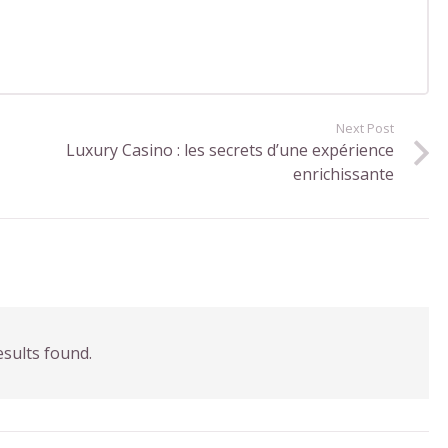
Next Post
Luxury Casino : les secrets d’une expérience
enrichissante
sults found.