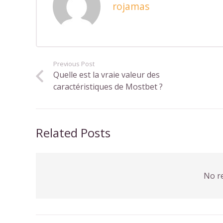
rojamas
Previous Post
Quelle est la vraie valeur des
caractéristiques de Mostbet ?
Related Posts
No re