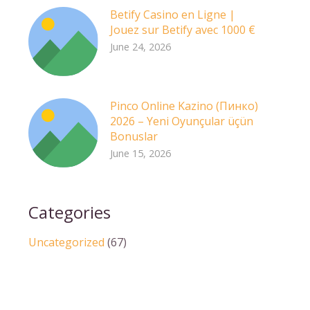
Betify Casino en Ligne |
Jouez sur Betify avec 1000 €
June 24, 2026
Pinco Online Kazino (Пинко)
2026 – Yeni Oyunçular üçün
Bonuslar
June 15, 2026
Categories
Uncategorized
(67)