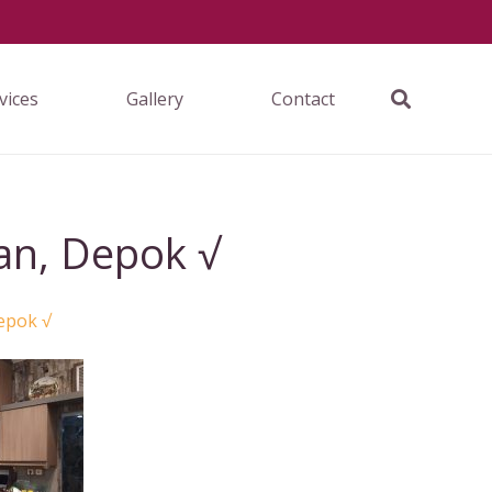
vices
Gallery
Contact
an, Depok √
epok √