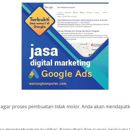
s agar proses pembuatan tidak molor. Anda akan mendapatk
 mengorbankan kualitas. Konsultasi dan survei awal juga 