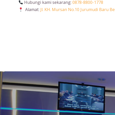
Hubungi kami sekarang:
0878-8800-1778
Alamat:
Jl. KH. Mursan No.10 Jurumudi Baru 