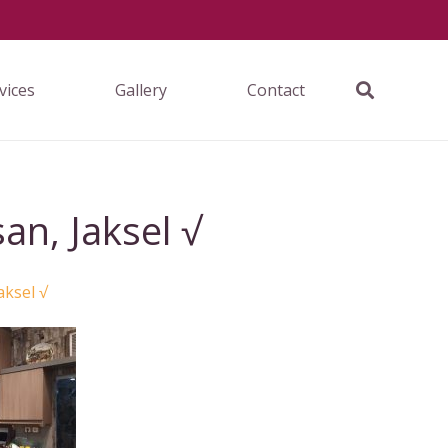
vices
Gallery
Contact
n, Jaksel √
aksel √