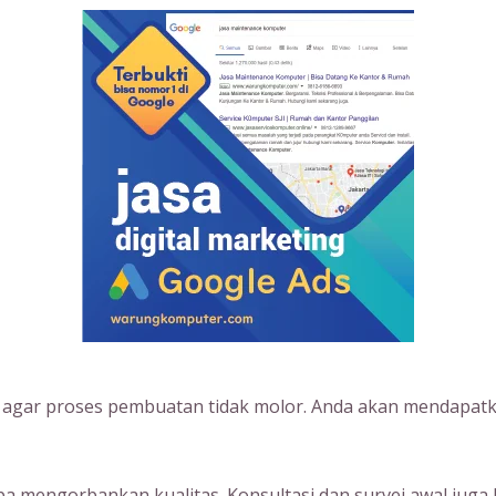
s agar proses pembuatan tidak molor. Anda akan mendapatk
 mengorbankan kualitas. Konsultasi dan survei awal juga 