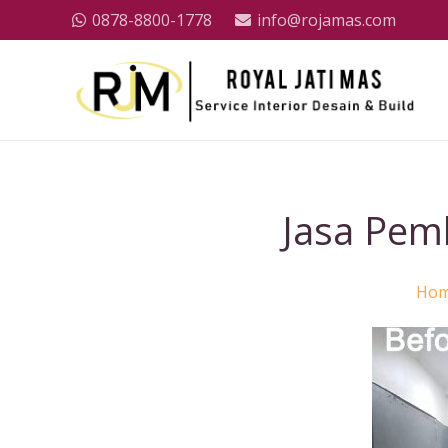
0878-8800-1778
info@rojamas.com
Jasa Pemb
Ho