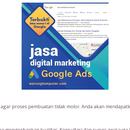
s agar proses pembuatan tidak molor. Anda akan mendapatk
 mengorbankan kualitas. Konsultasi dan survei awal juga 