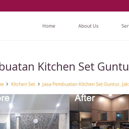
Home
About Us
Ser
uatan Kitchen Set Guntur
me
Kitchen Set
Jasa Pembuatan Kitchen Set Guntur, Jak