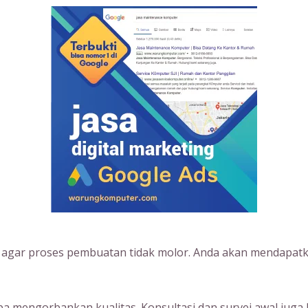
s agar proses pembuatan tidak molor. Anda akan mendapatk
 mengorbankan kualitas. Konsultasi dan survei awal juga 