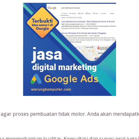
s agar proses pembuatan tidak molor. Anda akan mendapatk
 mengorbankan kualitas. Konsultasi dan survei awal juga 