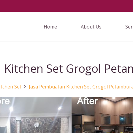
Home
About Us
Ser
Kitchen Set Grogol Peta
itchen Set
Jasa Pembuatan Kitchen Set Grogol Petambura