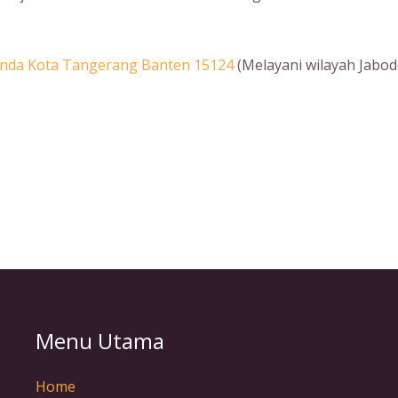
Benda Kota Tangerang Banten 15124
(Melayani wilayah Jabod
Menu Utama
Home