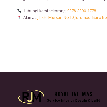
Hubungi kami sekarang:
0878-8800-1778
Alamat:
Jl. KH. Mursan No.10 Jurumudi Baru 