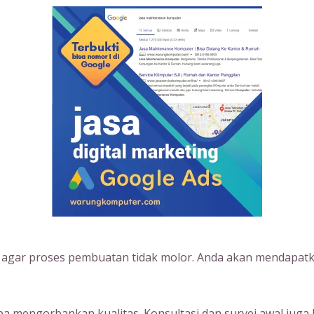
s agar proses pembuatan tidak molor. Anda akan mendapatk
 mengorbankan kualitas. Konsultasi dan survei awal juga 