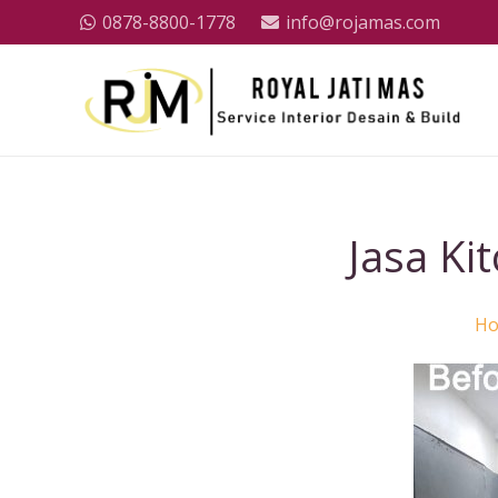
0878-8800-1778
info@rojamas.com
Jasa Ki
H