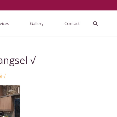
vices
Gallery
Contact
angsel √
l √