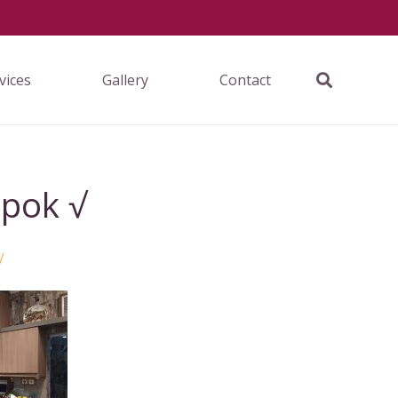
vices
Gallery
Contact
epok √
√