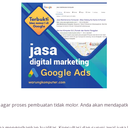
s agar proses pembuatan tidak molor. Anda akan mendapatk
 mengorbankan kualitas. Konsultasi dan survei awal juga 