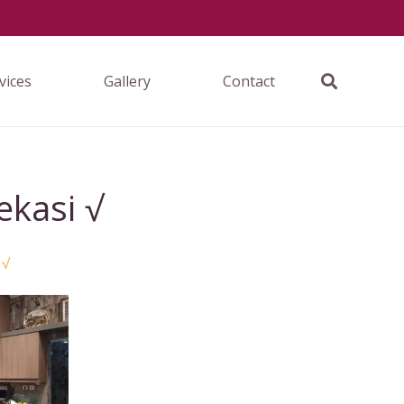
vices
Gallery
Contact
ekasi √
 √