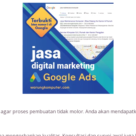
s agar proses pembuatan tidak molor. Anda akan mendapatk
 mengorbankan kualitas. Konsultasi dan survei awal juga 