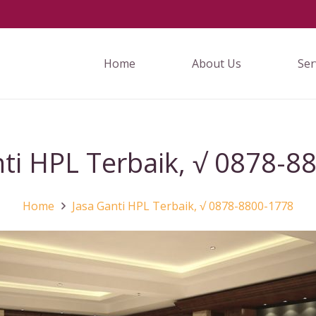
Home
About Us
Ser
nti HPL Terbaik, √ 0878-8
Home
Jasa Ganti HPL Terbaik, √ 0878-8800-1778