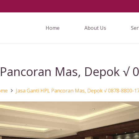
Home
About Us
Ser
L Pancoran Mas, Depok √ 
ome
Jasa Ganti HPL Pancoran Mas, Depok √ 0878-8800-1