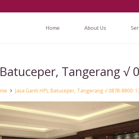
Home
About Us
Ser
 Batuceper, Tangerang √
ome
Jasa Ganti HPL Batuceper, Tangerang √ 0878-8800-1